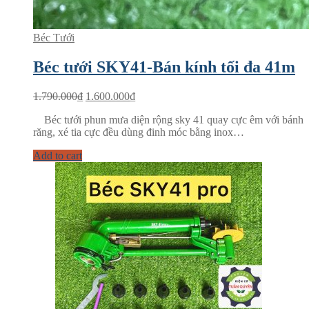
Béc Tưới
Béc tưới SKY41-Bán kính tối đa 41m
1.790.000
₫
1.600.000
₫
Béc tưới phun mưa diện rộng sky 41 quay cực êm với bánh
răng, xé tia cực đều dùng đinh móc bằng inox…
Add to cart