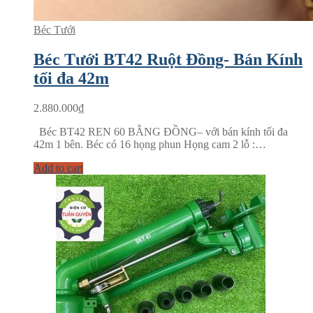
Béc Tưới
Béc Tưới BT42 Ruột Đồng- Bán Kính
tối đa 42m
2.880.000
₫
Béc BT42 REN 60 BẰNG ĐỒNG– với bán kính tối đa
42m 1 bên. Béc có 16 họng phun Họng cam 2 lỗ :…
Add to cart